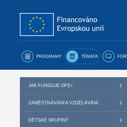
Přejít k obsahu
PROGRAMY
TÉMATA
FÓR
JAK FUNGUJE OPZ+
ZAMĚSTNÁVÁNÍ A VZDĚLÁVÁNÍ
DĚTSKÉ SKUPINY