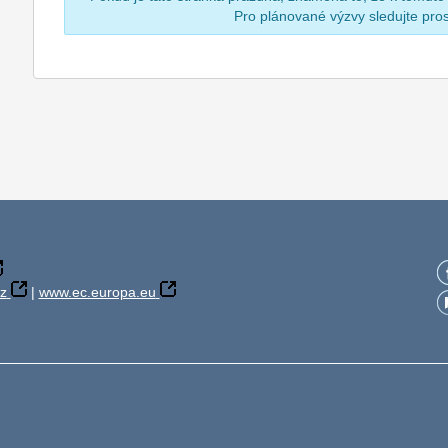
Pro plánované výzvy sledujte pr
z
|
www.ec.europa.eu