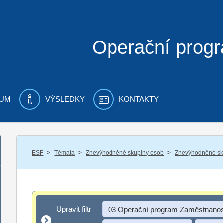
Operační prog
UM
VÝSLEDKY
KONTAKTY
/
/
/
ESF
Témata
Znevýhodněné skupiny osob
Znevýhodněné sku
Upravit filtr
Upravit filtr
03 Operační program Zaměstnanos