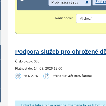
Zrušit
Probíhající výzvy
Řadit podle:
Podpora služeb pro ohrožené dět
Číslo výzvy: 085
Platnost do: 14. 09. 2026 12:00
29. 6. 2026
Určeno pro:
Veřejnost, Žadatel
Pokud je tato stránka prázdná, znamená to, že k tomuto