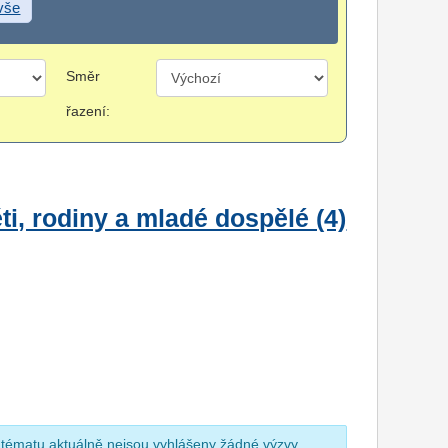
 vše
Směr
řazení:
i, rodiny a mladé dospělé (4)
 tématu aktuálně nejsou vyhlášeny žádné výzvy.