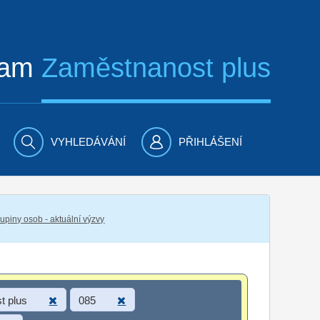
ram
Zaměstnanost plus
VYHLEDÁVÁNÍ
PŘIHLÁŠENÍ
piny osob - aktuální výzvy
t plus
085