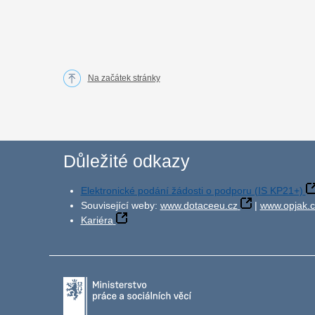
Na začátek stránky
Důležité odkazy
Elektronické podání žádosti o podporu (IS KP21+)
Související weby:
www.dotaceeu.cz
|
www.opjak.c
Kariéra