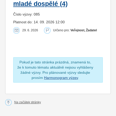
mladé dospělé (4)
Číslo výzvy: 085
Platnost do: 14. 09. 2026 12:00
29. 6. 2026
Určeno pro:
Veřejnost, Žadatel
Pokud je tato stránka prázdná, znamená to,
že k tomuto tématu aktuálně nejsou vyhlášeny
žádné výzvy. Pro plánované výzvy sledujte
prosím
Harmonogram výzev
.
Na začátek stránky