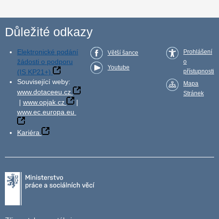
Důležité odkazy
Elektronické podání
Prohlášení
Větší šance
žádosti o podporu
o
Youtube
(IS KP21+)
přístupnosti
Související weby:
Mapa
www.dotaceeu.cz
Stránek
|
www.opjak.cz
|
www.ec.europa.eu
Kariéra