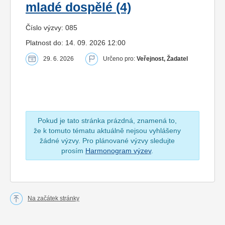
mladé dospělé (4)
Číslo výzvy: 085
Platnost do: 14. 09. 2026 12:00
29. 6. 2026
Určeno pro:
Veřejnost, Žadatel
Pokud je tato stránka prázdná, znamená to,
že k tomuto tématu aktuálně nejsou vyhlášeny
žádné výzvy. Pro plánované výzvy sledujte
prosím
Harmonogram výzev
.
Na začátek stránky