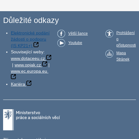
Důležité odkazy
Elektronické podání
Prohlášení
Větší šance
žádosti o podporu
o
Youtube
(IS KP21+)
přístupnosti
Související weby:
Mapa
www.dotaceeu.cz
Stránek
|
www.opjak.cz
|
www.ec.europa.eu
Kariéra