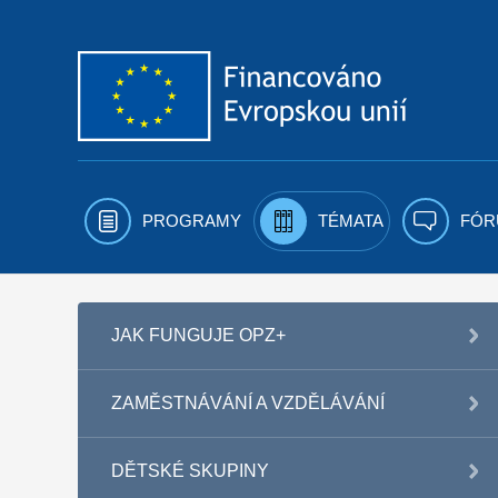
Přejít k obsahu
PROGRAMY
TÉMATA
FÓR
JAK FUNGUJE OPZ+
ZAMĚSTNÁVÁNÍ A VZDĚLÁVÁNÍ
DĚTSKÉ SKUPINY