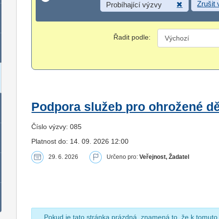
Zrušit
Probíhající výzvy
Řadit podle:
Podpora služeb pro ohrožené dět
Číslo výzvy: 085
Platnost do: 14. 09. 2026 12:00
29. 6. 2026
Určeno pro:
Veřejnost, Žadatel
Pokud je tato stránka prázdná, znamená to, že k tomuto