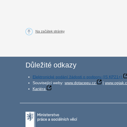
Na začátek stránky
Důležité odkazy
Elektronické podání žádosti o podporu (IS KP21+)
Související weby:
www.dotaceeu.cz
|
www.opjak.c
Kariéra