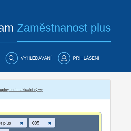
ram
Zaměstnanost plus
VYHLEDÁVÁNÍ
PŘIHLÁŠENÍ
piny osob - aktuální výzvy
t plus
085