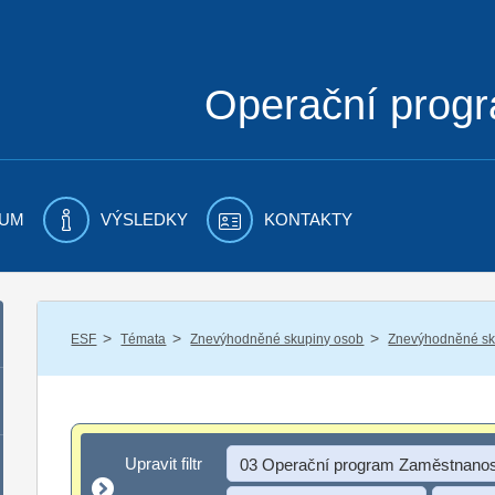
Operační prog
UM
VÝSLEDKY
KONTAKTY
/
/
/
ESF
Témata
Znevýhodněné skupiny osob
Znevýhodněné sku
Upravit filtr
Upravit filtr
03 Operační program Zaměstnanos