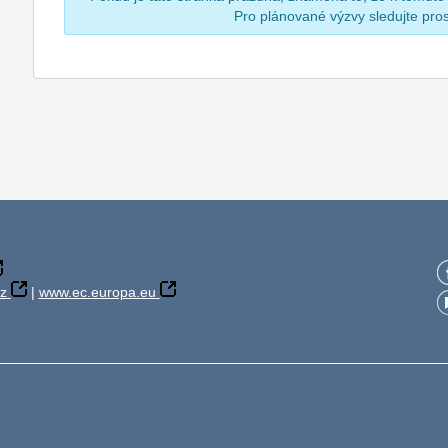
Pro plánované výzvy sledujte pr
z
|
www.ec.europa.eu