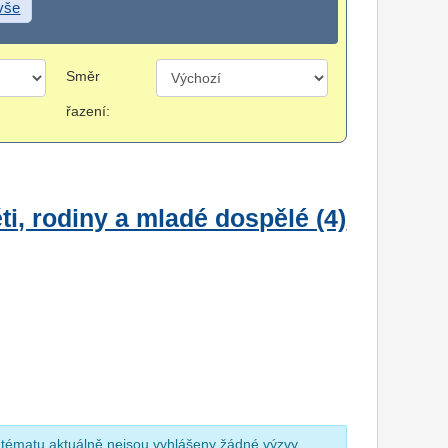
 vše
Směr
řazení:
i, rodiny a mladé dospělé (4)
 tématu aktuálně nejsou vyhlášeny žádné výzvy.