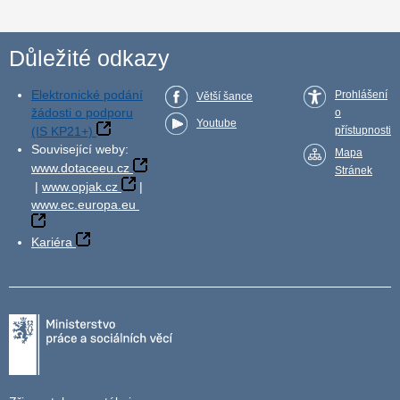
Důležité odkazy
Elektronické podání
Prohlášení
Větší šance
žádosti o podporu
o
Youtube
(IS KP21+)
přístupnosti
Související weby:
Mapa
www.dotaceeu.cz
Stránek
|
www.opjak.cz
|
www.ec.europa.eu
Kariéra