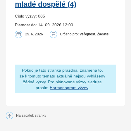
mladé dospělé (4)
Číslo výzvy: 085
Platnost do: 14. 09. 2026 12:00
29. 6. 2026
Určeno pro:
Veřejnost, Žadatel
Pokud je tato stránka prázdná, znamená to,
že k tomuto tématu aktuálně nejsou vyhlášeny
žádné výzvy. Pro plánované výzvy sledujte
prosím
Harmonogram výzev
.
Na začátek stránky