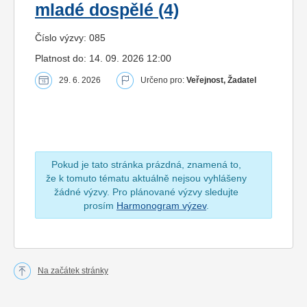
mladé dospělé (4)
Číslo výzvy: 085
Platnost do: 14. 09. 2026 12:00
29. 6. 2026
Určeno pro:
Veřejnost, Žadatel
Pokud je tato stránka prázdná, znamená to,
že k tomuto tématu aktuálně nejsou vyhlášeny
žádné výzvy. Pro plánované výzvy sledujte
prosím
Harmonogram výzev
.
Na začátek stránky