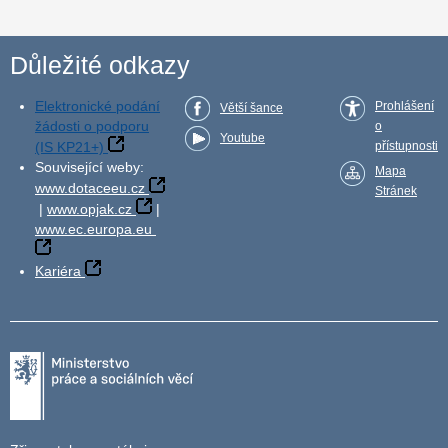
Důležité odkazy
Elektronické podání
Prohlášení
Větší šance
žádosti o podporu
o
Youtube
(IS KP21+)
přístupnosti
Související weby:
Mapa
www.dotaceeu.cz
Stránek
|
www.opjak.cz
|
www.ec.europa.eu
Kariéra