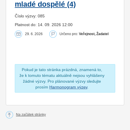
mladé dospělé (4)
Číslo výzvy: 085
Platnost do: 14. 09. 2026 12:00
29. 6. 2026
Určeno pro:
Veřejnost, Žadatel
Pokud je tato stránka prázdná, znamená to,
že k tomuto tématu aktuálně nejsou vyhlášeny
žádné výzvy. Pro plánované výzvy sledujte
prosím
Harmonogram výzev
.
Na začátek stránky