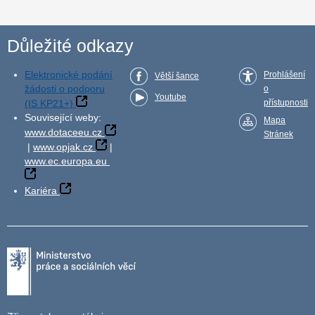
Důležité odkazy
Elektronické podání
Prohlášení
Větší šance
žádosti o podporu
o
Youtube
(IS KP21+)
přístupnosti
Související weby:
Mapa
www.dotaceeu.cz
Stránek
|
www.opjak.cz
|
www.ec.europa.eu
Kariéra