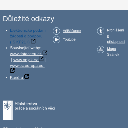
Důležité odkazy
Elektronické podání
Prohlášení
Větší šance
žádosti o podporu
o
Youtube
(IS KP21+)
přístupnosti
Související weby:
Mapa
www.dotaceeu.cz
Stránek
|
www.opjak.cz
|
www.ec.europa.eu
Kariéra