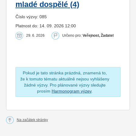
mladé dospělé (4)
Číslo výzvy: 085
Platnost do: 14. 09. 2026 12:00
29. 6. 2026
Určeno pro:
Veřejnost, Žadatel
Pokud je tato stránka prázdná, znamená to,
že k tomuto tématu aktuálně nejsou vyhlášeny
žádné výzvy. Pro plánované výzvy sledujte
prosím
Harmonogram výzev
.
Na začátek stránky