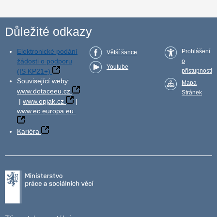
Důležité odkazy
Elektronické podání
Prohlášení
Větší šance
žádosti o podporu
o
Youtube
(IS KP21+)
přístupnosti
Související weby:
Mapa
www.dotaceeu.cz
Stránek
|
www.opjak.cz
|
www.ec.europa.eu
Kariéra