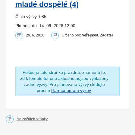
mladé dospělé (4)
Číslo výzvy: 085
Platnost do: 14. 09. 2026 12:00
29. 6. 2026
Určeno pro:
Veřejnost, Žadatel
Pokud je tato stránka prázdná, znamená to,
že k tomuto tématu aktuálně nejsou vyhlášeny
žádné výzvy. Pro plánované výzvy sledujte
prosím
Harmonogram výzev
.
Na začátek stránky