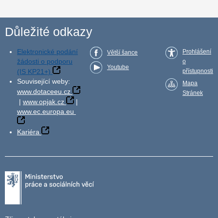
Důležité odkazy
Elektronické podání
Prohlášení
Větší šance
žádosti o podporu
o
Youtube
(IS KP21+)
přístupnosti
Související weby:
Mapa
www.dotaceeu.cz
Stránek
|
www.opjak.cz
|
www.ec.europa.eu
Kariéra