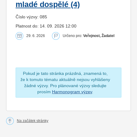
mladé dospělé (4)
Číslo výzvy: 085
Platnost do: 14. 09. 2026 12:00
29. 6. 2026
Určeno pro:
Veřejnost, Žadatel
Pokud je tato stránka prázdná, znamená to,
že k tomuto tématu aktuálně nejsou vyhlášeny
žádné výzvy. Pro plánované výzvy sledujte
prosím
Harmonogram výzev
.
Na začátek stránky