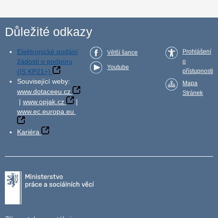
Důležité odkazy
Elektronické podání
Prohlášení
Větší šance
žádosti o podporu
o
Youtube
(IS KP21+)
přístupnosti
Související weby:
Mapa
www.dotaceeu.cz
Stránek
|
www.opjak.cz
|
www.ec.europa.eu
Kariéra