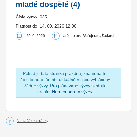
mladé dospělé (4)
Číslo výzvy: 085
Platnost do: 14. 09. 2026 12:00
29. 6. 2026
Určeno pro:
Veřejnost, Žadatel
Pokud je tato stránka prázdná, znamená to,
že k tomuto tématu aktuálně nejsou vyhlášeny
žádné výzvy. Pro plánované výzvy sledujte
prosím
Harmonogram výzev
.
Na začátek stránky