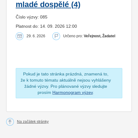
mladé dospělé (4)
Číslo výzvy: 085
Platnost do: 14. 09. 2026 12:00
29. 6. 2026
Určeno pro:
Veřejnost, Žadatel
Pokud je tato stránka prázdná, znamená to,
že k tomuto tématu aktuálně nejsou vyhlášeny
žádné výzvy. Pro plánované výzvy sledujte
prosím
Harmonogram výzev
.
Na začátek stránky