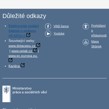
Důležité odkazy
Elektronické podání
Prohlášení
Větší šance
žádosti o podporu
o
Youtube
(IS KP21+)
přístupnosti
Související weby:
Mapa
www.dotaceeu.cz
Stránek
|
www.opjak.cz
|
www.ec.europa.eu
Kariéra