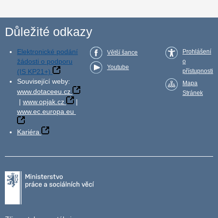
Důležité odkazy
Elektronické podání
Prohlášení
Větší šance
žádosti o podporu
o
Youtube
(IS KP21+)
přístupnosti
Související weby:
Mapa
www.dotaceeu.cz
Stránek
|
www.opjak.cz
|
www.ec.europa.eu
Kariéra