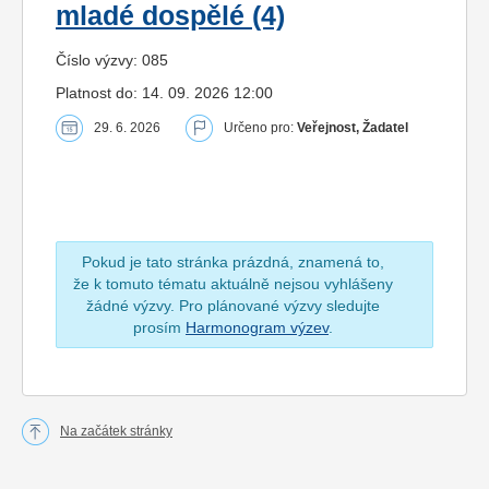
mladé dospělé (4)
Číslo výzvy: 085
Platnost do: 14. 09. 2026 12:00
29. 6. 2026
Určeno pro:
Veřejnost, Žadatel
Pokud je tato stránka prázdná, znamená to,
že k tomuto tématu aktuálně nejsou vyhlášeny
žádné výzvy. Pro plánované výzvy sledujte
prosím
Harmonogram výzev
.
Na začátek stránky