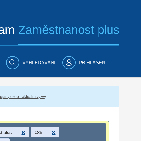
ram
Zaměstnanost plus
VYHLEDÁVÁNÍ
PŘIHLÁŠENÍ
piny osob - aktuální výzvy
t plus
085