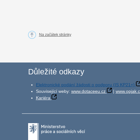
Na začátek stránky
Důležité odkazy
Elektronické podání žádosti o podporu (IS KP21+)
Související weby:
www.dotaceeu.cz
|
www.opjak.c
Kariéra