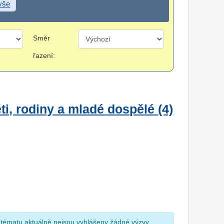
 vše
Směr
řazení:
i, rodiny a mladé dospělé (4)
 tématu aktuálně nejsou vyhlášeny žádné výzvy.