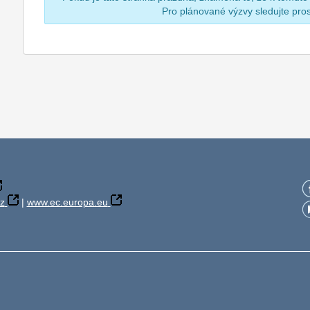
Pro plánované výzvy sledujte pr
z
|
www.ec.europa.eu