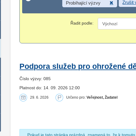
Zrušit
Probíhající výzvy
Řadit podle:
Podpora služeb pro ohrožené dět
Číslo výzvy: 085
Platnost do: 14. 09. 2026 12:00
29. 6. 2026
Určeno pro:
Veřejnost, Žadatel
Pokud je tato stránka prázdná, znamená to, že k tomuto