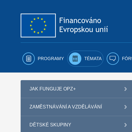
Přejít k obsahu
PROGRAMY
TÉMATA
FÓR
JAK FUNGUJE OPZ+
ZAMĚSTNÁVÁNÍ A VZDĚLÁVÁNÍ
DĚTSKÉ SKUPINY