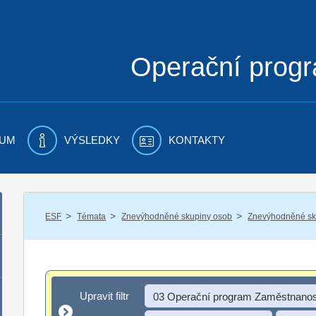
Operační prog
UM
VÝSLEDKY
KONTAKTY
/
/
/
ESF
Témata
Znevýhodněné skupiny osob
Znevýhodněné sku
Upravit filtr
Upravit filtr
03 Operační program Zaměstnanos