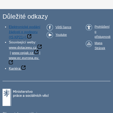
Důležité odkazy
Elektronické podání
Prohlášení
Větší šance
žádosti o podporu
o
Youtube
(IS KP21+)
přístupnosti
Související weby:
Mapa
www.dotaceeu.cz
Stránek
|
www.opjak.cz
|
www.ec.europa.eu
Kariéra