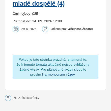
mladé dospělé (4)
Číslo výzvy: 085
Platnost do: 14. 09. 2026 12:00
29. 6. 2026
Určeno pro:
Veřejnost, Žadatel
Pokud je tato stránka prázdná, znamená to,
že k tomuto tématu aktuálně nejsou vyhlášeny
žádné výzvy. Pro plánované výzvy sledujte
prosím
Harmonogram výzev
.
Na začátek stránky