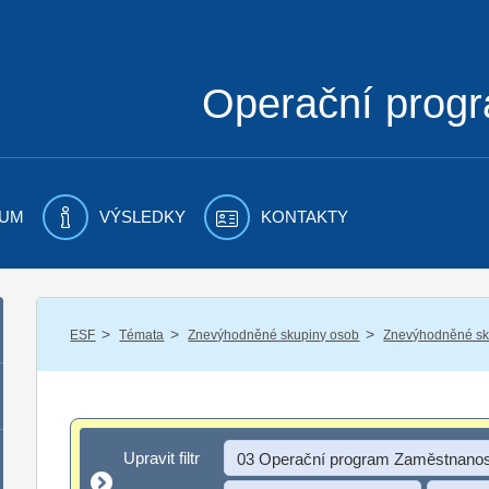
Operační prog
UM
VÝSLEDKY
KONTAKTY
/
/
/
ESF
Témata
Znevýhodněné skupiny osob
Znevýhodněné sku
Upravit filtr
Upravit filtr
03 Operační program Zaměstnanos