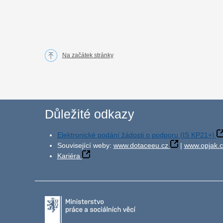
Na začátek stránky
Důležité odkazy
Elektronické podání žádosti o podporu (IS KP21+)
Související weby:
www.dotaceeu.cz
|
www.opjak.c
Kariéra