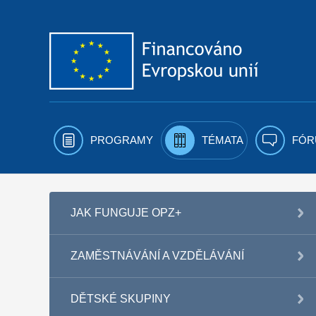
Přejít k obsahu
PROGRAMY
TÉMATA
FÓR
JAK FUNGUJE OPZ+
ZAMĚSTNÁVÁNÍ A VZDĚLÁVÁNÍ
DĚTSKÉ SKUPINY