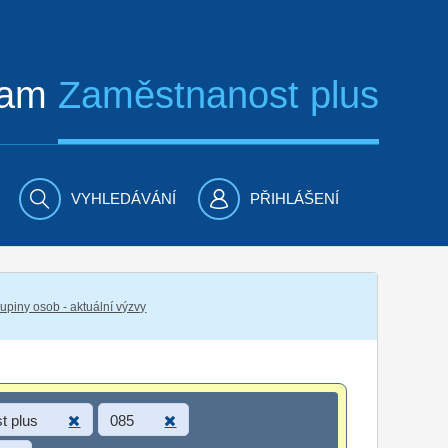
ram
Zaměstnanost plus
VYHLEDÁVÁNÍ
PŘIHLÁŠENÍ
piny osob - aktuální výzvy
t plus
085