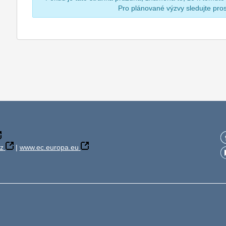
Pro plánované výzvy sledujte pr
z
|
www.ec.europa.eu