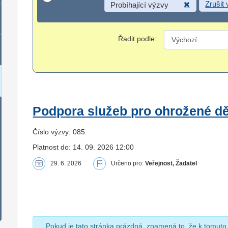
Zrušit
Probíhající výzvy
Řadit podle:
Podpora služeb pro ohrožené dět
Číslo výzvy: 085
Platnost do: 14. 09. 2026 12:00
29. 6. 2026
Určeno pro:
Veřejnost, Žadatel
Pokud je tato stránka prázdná, znamená to, že k tomuto