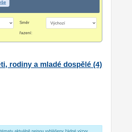
 vše
Směr
řazení:
i, rodiny a mladé dospělé (4)
 tématu aktuálně nejsou vyhlášeny žádné výzvy.