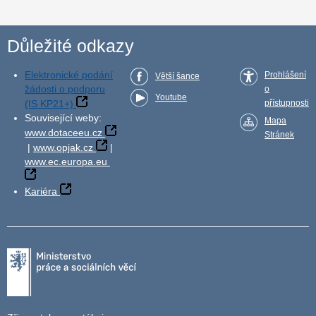
Důležité odkazy
Elektronické podání
Prohlášení
Větší šance
žádosti o podporu
o
Youtube
(IS KP21+)
přístupnosti
Související weby:
Mapa
www.dotaceeu.cz
Stránek
|
www.opjak.cz
|
www.ec.europa.eu
Kariéra