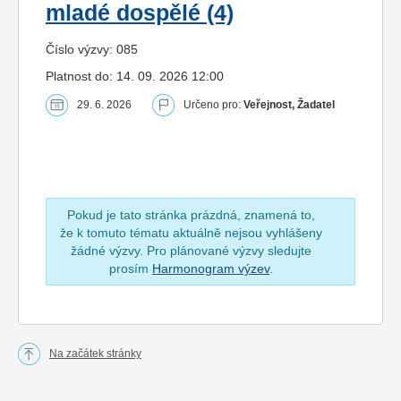
mladé dospělé (4)
Číslo výzvy: 085
Platnost do: 14. 09. 2026 12:00
29. 6. 2026
Určeno pro:
Veřejnost, Žadatel
Pokud je tato stránka prázdná, znamená to,
že k tomuto tématu aktuálně nejsou vyhlášeny
žádné výzvy. Pro plánované výzvy sledujte
prosím
Harmonogram výzev
.
Na začátek stránky