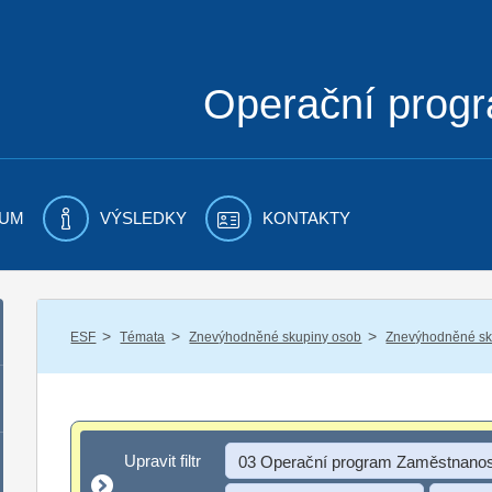
Operační prog
UM
VÝSLEDKY
KONTAKTY
/
/
/
ESF
Témata
Znevýhodněné skupiny osob
Znevýhodněné sku
Upravit filtr
Upravit filtr
03 Operační program Zaměstnanos