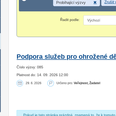
Zrušit
Probíhající výzvy
Řadit podle:
Podpora služeb pro ohrožené dět
Číslo výzvy: 085
Platnost do: 14. 09. 2026 12:00
29. 6. 2026
Určeno pro:
Veřejnost, Žadatel
Pokud je tato stránka prázdná, znamená to, že k tomuto