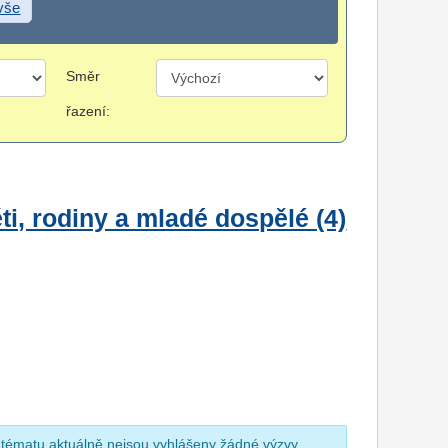
 vše
Směr
řazení:
i, rodiny a mladé dospělé (4)
 tématu aktuálně nejsou vyhlášeny žádné výzvy.