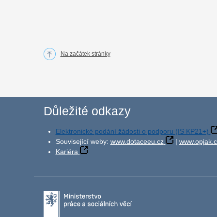
Na začátek stránky
Důležité odkazy
Elektronické podání žádosti o podporu (IS KP21+)
Související weby:
www.dotaceeu.cz
|
www.opjak.c
Kariéra