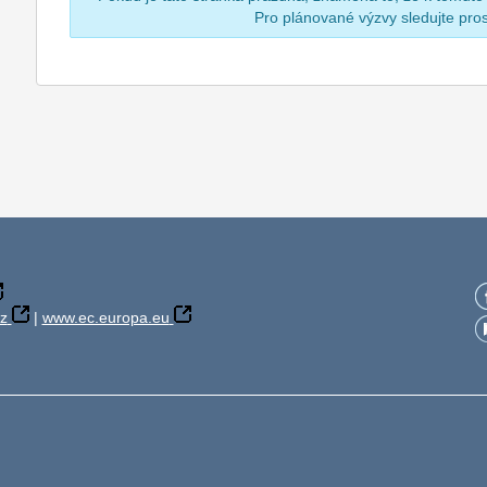
Pro plánované výzvy sledujte pr
z
|
www.ec.europa.eu