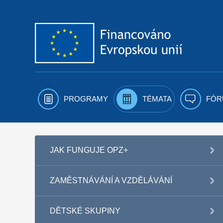
Přejít k obsahu
PROGRAMY
TÉMATA
FÓR
JAK FUNGUJE OPZ+
ZAMĚSTNÁVÁNÍ A VZDĚLÁVÁNÍ
DĚTSKÉ SKUPINY