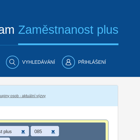
ram
Zaměstnanost plus
VYHLEDÁVÁNÍ
PŘIHLÁŠENÍ
piny osob - aktuální výzvy
t plus
085