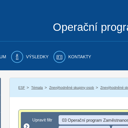
Operační prog
UM
VÝSLEDKY
KONTAKTY
/
/
/
ESF
Témata
Znevýhodněné skupiny osob
Znevýhodněné sku
Upravit filtr
Upravit filtr
03 Operační program Zaměstnanos