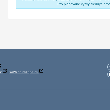
Pro plánované výzvy sledujte pr
z
|
www.ec.europa.eu