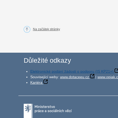
Na začátek stránky
Důležité odkazy
Elektronické podání žádosti o podporu (IS KP21+)
Související weby:
www.dotaceeu.cz
|
www.opjak.c
Kariéra