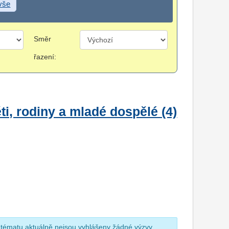
 vše
Směr
řazení:
i, rodiny a mladé dospělé (4)
 tématu aktuálně nejsou vyhlášeny žádné výzvy.