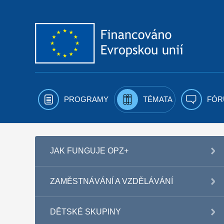
Přejít k obsahu
PROGRAMY
TÉMATA
FÓR
JAK FUNGUJE OPZ+
ZAMĚSTNÁVÁNÍ A VZDĚLÁVÁNÍ
DĚTSKÉ SKUPINY