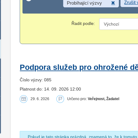
Zrušit
Probíhající výzvy
Řadit podle:
Podpora služeb pro ohrožené dět
Číslo výzvy: 085
Platnost do: 14. 09. 2026 12:00
29. 6. 2026
Určeno pro:
Veřejnost, Žadatel
Pokud je tato stránka prázdná, znamená to, že k tomuto