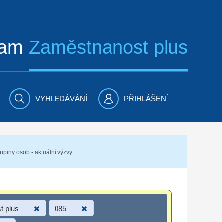
ram
Zaměstnanost plus
VYHLEDÁVÁNÍ
PŘIHLÁŠENÍ
piny osob - aktuální výzvy
t plus
085