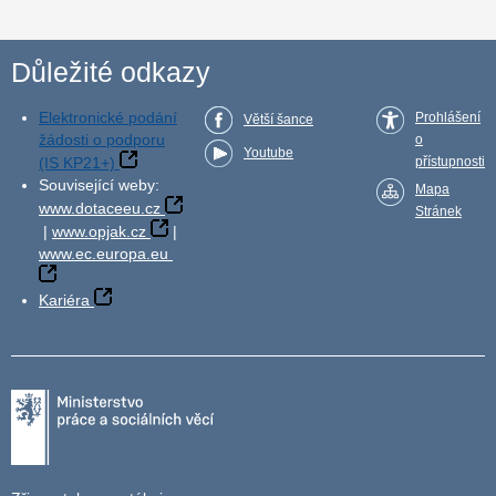
Důležité odkazy
Elektronické podání
Prohlášení
Větší šance
žádosti o podporu
o
Youtube
(IS KP21+)
přístupnosti
Související weby:
Mapa
www.dotaceeu.cz
Stránek
|
www.opjak.cz
|
www.ec.europa.eu
Kariéra