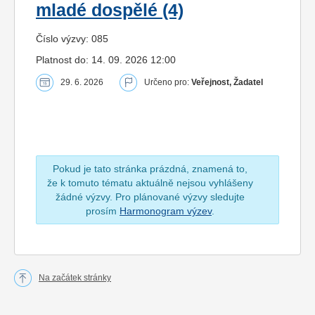
mladé dospělé (4)
Číslo výzvy: 085
Platnost do: 14. 09. 2026 12:00
29. 6. 2026
Určeno pro:
Veřejnost, Žadatel
Pokud je tato stránka prázdná, znamená to,
že k tomuto tématu aktuálně nejsou vyhlášeny
žádné výzvy. Pro plánované výzvy sledujte
prosím
Harmonogram výzev
.
Na začátek stránky