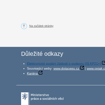
Na začátek stránky
Důležité odkazy
Elektronické podání žádosti o podporu (IS KP21+)
Související weby:
www.dotaceeu.cz
|
www.opjak.c
Kariéra