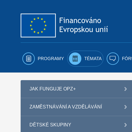
Přejít k obsahu
PROGRAMY
TÉMATA
FÓR
JAK FUNGUJE OPZ+
ZAMĚSTNÁVÁNÍ A VZDĚLÁVÁNÍ
DĚTSKÉ SKUPINY