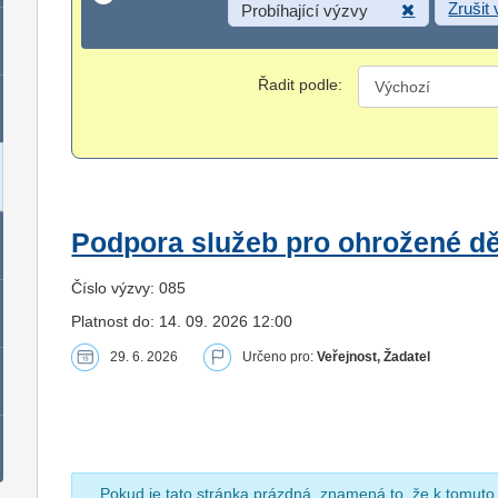
Zrušit
Probíhající výzvy
Řadit podle:
Podpora služeb pro ohrožené dět
Číslo výzvy: 085
Platnost do: 14. 09. 2026 12:00
29. 6. 2026
Určeno pro:
Veřejnost, Žadatel
Pokud je tato stránka prázdná, znamená to, že k tomuto