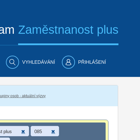
ram
Zaměstnanost plus
VYHLEDÁVÁNÍ
PŘIHLÁŠENÍ
piny osob - aktuální výzvy
t plus
085