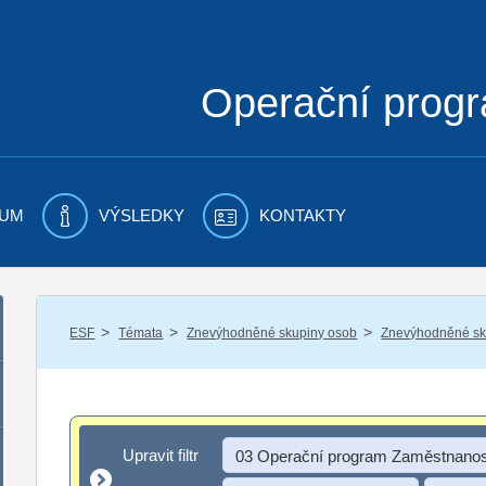
Operační prog
UM
VÝSLEDKY
KONTAKTY
/
/
/
ESF
Témata
Znevýhodněné skupiny osob
Znevýhodněné sku
Upravit filtr
Upravit filtr
03 Operační program Zaměstnanos