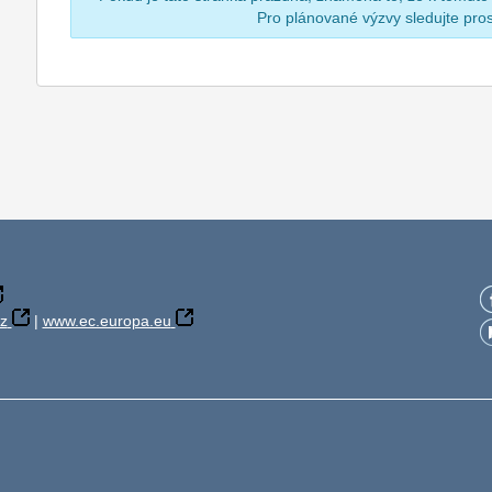
Pro plánované výzvy sledujte pr
z
|
www.ec.europa.eu