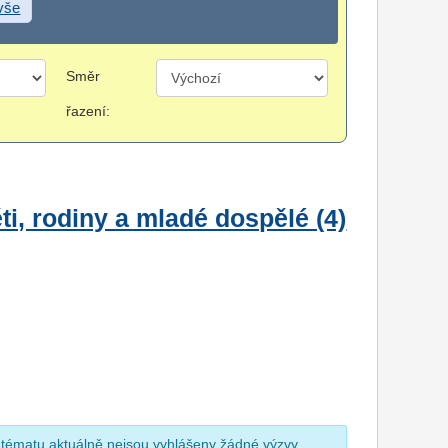
 vše
Směr
řazení:
i, rodiny a mladé dospělé (4)
 tématu aktuálně nejsou vyhlášeny žádné výzvy.