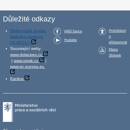
Důležité odkazy
Elektronické podání
Prohlášení
Větší šance
žádosti o podporu
o
Youtube
(IS KP21+)
přístupnosti
Související weby:
Mapa
www.dotaceeu.cz
Stránek
|
www.opjak.cz
|
www.ec.europa.eu
Kariéra