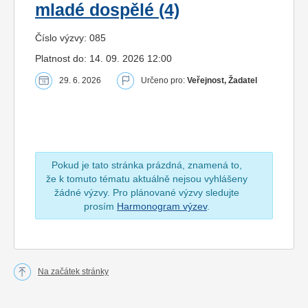
mladé dospělé (4)
Číslo výzvy: 085
Platnost do: 14. 09. 2026 12:00
29. 6. 2026
Určeno pro:
Veřejnost, Žadatel
Pokud je tato stránka prázdná, znamená to,
že k tomuto tématu aktuálně nejsou vyhlášeny
žádné výzvy. Pro plánované výzvy sledujte
prosím
Harmonogram výzev
.
Na začátek stránky