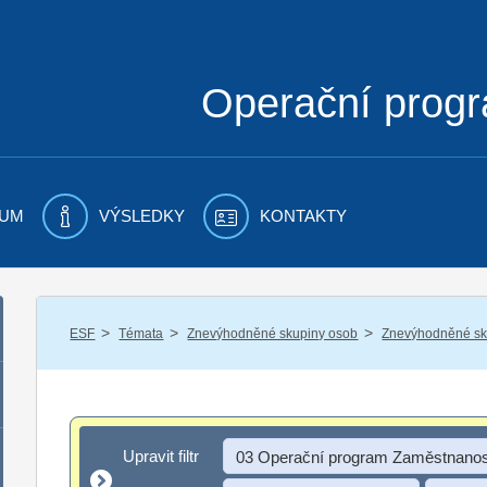
Operační prog
UM
VÝSLEDKY
KONTAKTY
/
/
/
ESF
Témata
Znevýhodněné skupiny osob
Znevýhodněné sku
Upravit filtr
Upravit filtr
03 Operační program Zaměstnanos