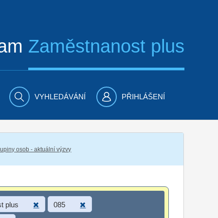
ram
Zaměstnanost plus
VYHLEDÁVÁNÍ
PŘIHLÁŠENÍ
piny osob - aktuální výzvy
t plus
085