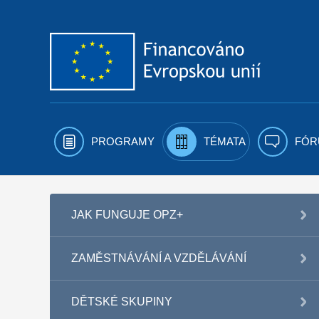
Přejít k obsahu
PROGRAMY
TÉMATA
FÓR
JAK FUNGUJE OPZ+
ZAMĚSTNÁVÁNÍ A VZDĚLÁVÁNÍ
DĚTSKÉ SKUPINY