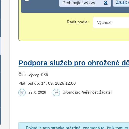
Zrušit
Probíhající výzvy
Řadit podle:
Podpora služeb pro ohrožené dět
Číslo výzvy: 085
Platnost do: 14. 09. 2026 12:00
29. 6. 2026
Určeno pro:
Veřejnost, Žadatel
Pokud je tato stránka prázdná, znamená to, že k tomuto