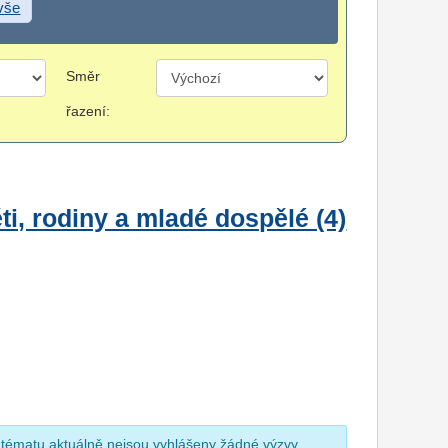
 vše
Směr
řazení:
i, rodiny a mladé dospělé (4)
 tématu aktuálně nejsou vyhlášeny žádné výzvy.