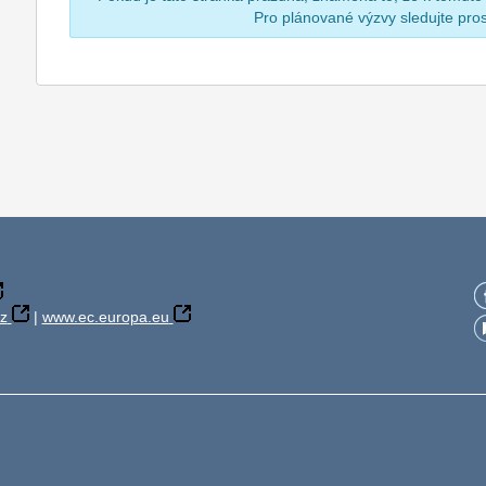
Pro plánované výzvy sledujte pr
z
|
www.ec.europa.eu