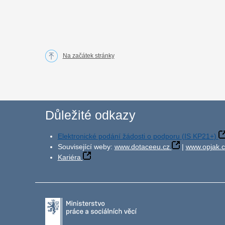
Na začátek stránky
Důležité odkazy
Elektronické podání žádosti o podporu (IS KP21+)
Související weby:
www.dotaceeu.cz
|
www.opjak.c
Kariéra