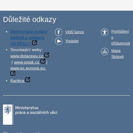
Důležité odkazy
Elektronické podání
Prohlášení
Větší šance
žádosti o podporu
o
Youtube
(IS KP21+)
přístupnosti
Související weby:
Mapa
www.dotaceeu.cz
Stránek
|
www.opjak.cz
|
www.ec.europa.eu
Kariéra