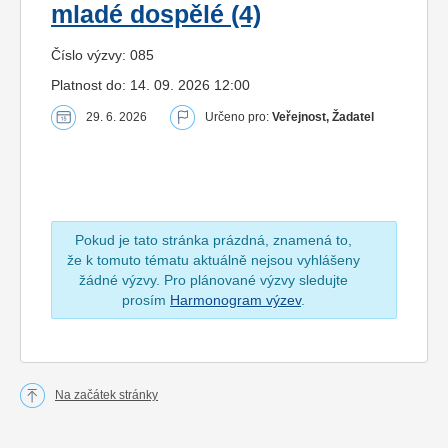
mladé dospělé (4)
Číslo výzvy: 085
Platnost do: 14. 09. 2026 12:00
29. 6. 2026
Určeno pro:
Veřejnost, Žadatel
Pokud je tato stránka prázdná, znamená to,
že k tomuto tématu aktuálně nejsou vyhlášeny
žádné výzvy. Pro plánované výzvy sledujte
prosím
Harmonogram výzev
.
Na začátek stránky