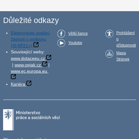
Důležité odkazy
Elektronické podání
Prohlášení
Větší šance
žádosti o podporu
o
Youtube
(IS KP21+)
přístupnosti
Související weby:
Mapa
www.dotaceeu.cz
Stránek
|
www.opjak.cz
|
www.ec.europa.eu
Kariéra