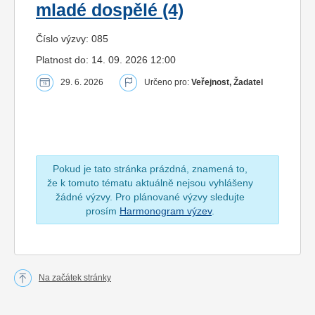
mladé dospělé (4)
Číslo výzvy: 085
Platnost do: 14. 09. 2026 12:00
29. 6. 2026
Určeno pro:
Veřejnost, Žadatel
Pokud je tato stránka prázdná, znamená to,
že k tomuto tématu aktuálně nejsou vyhlášeny
žádné výzvy. Pro plánované výzvy sledujte
prosím
Harmonogram výzev
.
Na začátek stránky