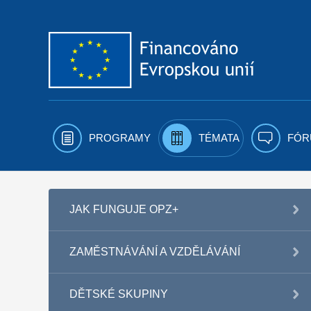
Přejít k obsahu
PROGRAMY
TÉMATA
FÓR
JAK FUNGUJE OPZ+
ZAMĚSTNÁVÁNÍ A VZDĚLÁVÁNÍ
DĚTSKÉ SKUPINY