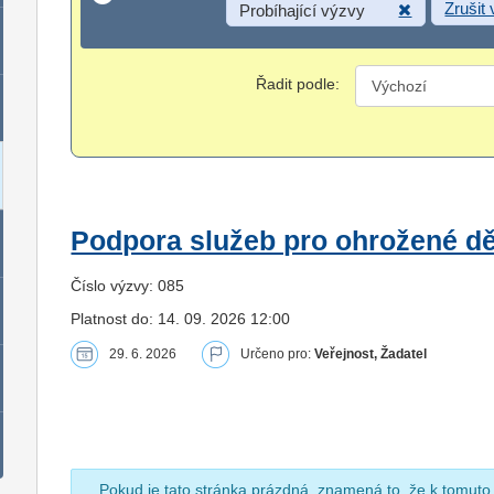
Zrušit
Probíhající výzvy
Řadit podle:
Podpora služeb pro ohrožené dět
Číslo výzvy: 085
Platnost do: 14. 09. 2026 12:00
29. 6. 2026
Určeno pro:
Veřejnost, Žadatel
Pokud je tato stránka prázdná, znamená to, že k tomuto