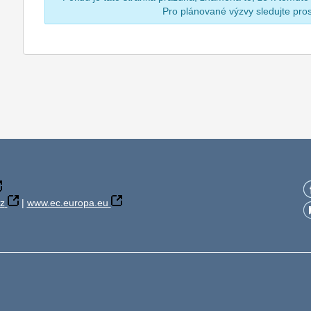
Pro plánované výzvy sledujte pr
z
|
www.ec.europa.eu