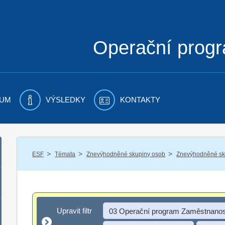
Operační prog
UM
VÝSLEDKY
KONTAKTY
/
/
/
ESF
Témata
Znevýhodněné skupiny osob
Znevýhodněné sku
Upravit filtr
Upravit filtr
03 Operační program Zaměstnanos