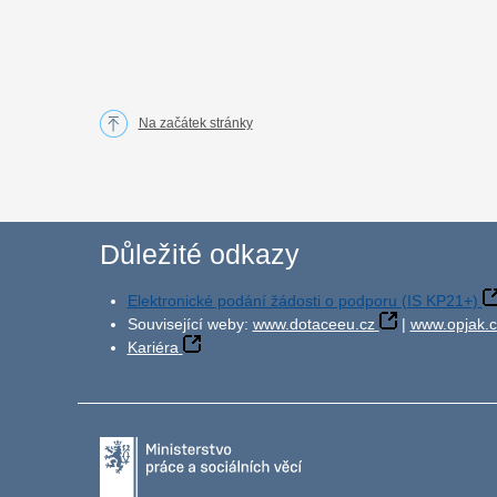
Na začátek stránky
Důležité odkazy
Elektronické podání žádosti o podporu (IS KP21+)
Související weby:
www.dotaceeu.cz
|
www.opjak.c
Kariéra