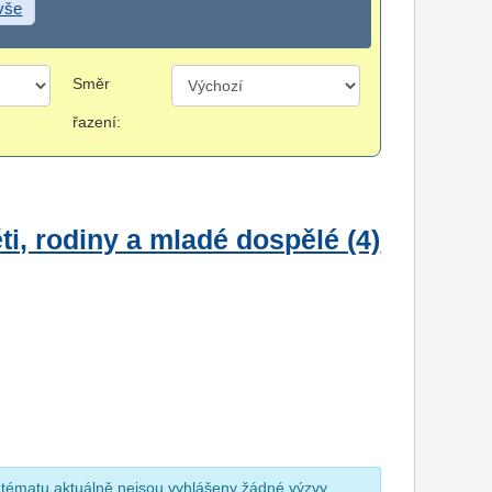
 vše
Směr
řazení:
i, rodiny a mladé dospělé (4)
 tématu aktuálně nejsou vyhlášeny žádné výzvy.