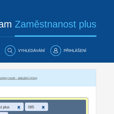
ram
Zaměstnanost plus
VYHLEDÁVÁNÍ
PŘIHLÁŠENÍ
piny osob - aktuální výzvy
t plus
085