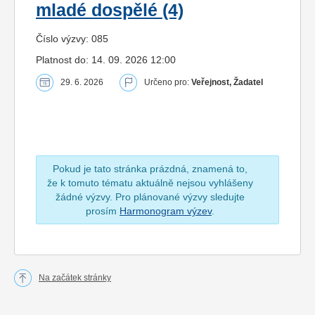
mladé dospělé (4)
Číslo výzvy: 085
Platnost do: 14. 09. 2026 12:00
29. 6. 2026
Určeno pro:
Veřejnost, Žadatel
Pokud je tato stránka prázdná, znamená to,
že k tomuto tématu aktuálně nejsou vyhlášeny
žádné výzvy. Pro plánované výzvy sledujte
prosím
Harmonogram výzev
.
Na začátek stránky