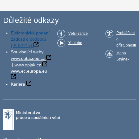
Důležité odkazy
Elektronické podání
Prohlášení
Větší šance
žádosti o podporu
o
Youtube
(IS KP21+)
přístupnosti
Související weby:
Mapa
www.dotaceeu.cz
Stránek
|
www.opjak.cz
|
www.ec.europa.eu
Kariéra