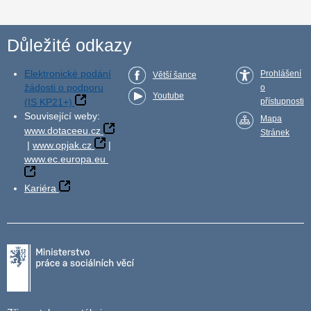
Důležité odkazy
Elektronické podání
Prohlášení
Větší šance
žádosti o podporu
o
Youtube
(IS KP21+)
přístupnosti
Související weby:
Mapa
www.dotaceeu.cz
Stránek
|
www.opjak.cz
|
www.ec.europa.eu
Kariéra