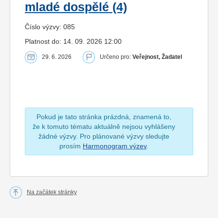
mladé dospělé (4)
Číslo výzvy: 085
Platnost do: 14. 09. 2026 12:00
29. 6. 2026
Určeno pro:
Veřejnost, Žadatel
Pokud je tato stránka prázdná, znamená to,
že k tomuto tématu aktuálně nejsou vyhlášeny
žádné výzvy. Pro plánované výzvy sledujte
prosím
Harmonogram výzev
.
Na začátek stránky