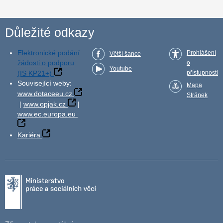
Důležité odkazy
Elektronické podání
Prohlášení
Větší šance
žádosti o podporu
o
Youtube
(IS KP21+)
přístupnosti
Související weby:
Mapa
www.dotaceeu.cz
Stránek
|
www.opjak.cz
|
www.ec.europa.eu
Kariéra