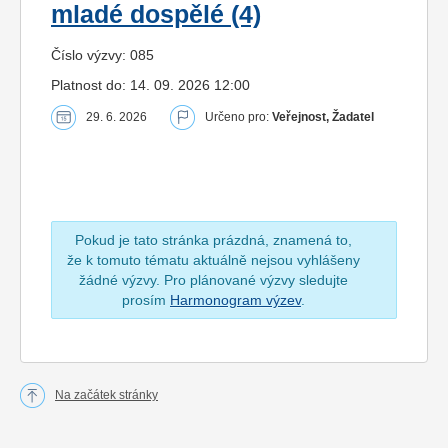
mladé dospělé (4)
Číslo výzvy: 085
Platnost do: 14. 09. 2026 12:00
29. 6. 2026
Určeno pro:
Veřejnost, Žadatel
Pokud je tato stránka prázdná, znamená to,
že k tomuto tématu aktuálně nejsou vyhlášeny
žádné výzvy. Pro plánované výzvy sledujte
prosím
Harmonogram výzev
.
Na začátek stránky