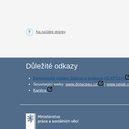
Na začátek stránky
Důležité odkazy
Elektronické podání žádosti o podporu (IS KP21+)
Související weby:
www.dotaceeu.cz
|
www.opjak.c
Kariéra