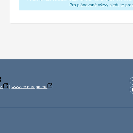
Pro plánované výzvy sledujte pr
z
|
www.ec.europa.eu