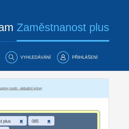
ram
Zaměstnanost plus
VYHLEDÁVÁNÍ
PŘIHLÁŠENÍ
piny osob - aktuální výzvy
t plus
085