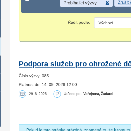
Zrušit
Probíhající výzvy
Řadit podle:
Podpora služeb pro ohrožené dět
Číslo výzvy: 085
Platnost do: 14. 09. 2026 12:00
29. 6. 2026
Určeno pro:
Veřejnost, Žadatel
Pokud je tato stránka prázdná, znamená to, že k tomuto