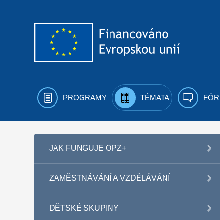
Přejít k obsahu
PROGRAMY
TÉMATA
FÓR
JAK FUNGUJE OPZ+
ZAMĚSTNÁVÁNÍ A VZDĚLÁVÁNÍ
DĚTSKÉ SKUPINY