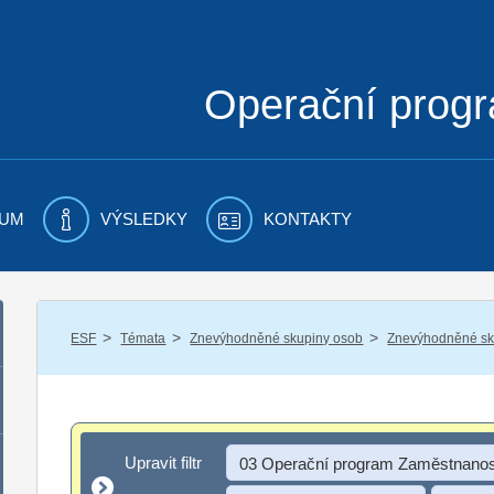
Operační prog
UM
VÝSLEDKY
KONTAKTY
/
/
/
ESF
Témata
Znevýhodněné skupiny osob
Znevýhodněné sku
Upravit filtr
Upravit filtr
03 Operační program Zaměstnanos