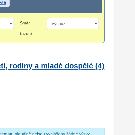
 vše
Směr
řazení:
i, rodiny a mladé dospělé (4)
 tématu aktuálně nejsou vyhlášeny žádné výzvy.