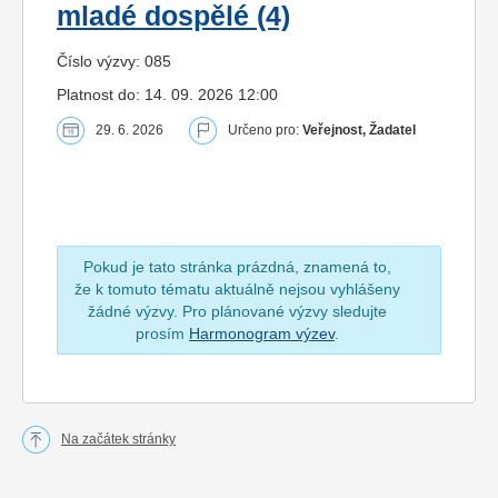
mladé dospělé (4)
Číslo výzvy: 085
Platnost do: 14. 09. 2026 12:00
29. 6. 2026
Určeno pro:
Veřejnost, Žadatel
Pokud je tato stránka prázdná, znamená to,
že k tomuto tématu aktuálně nejsou vyhlášeny
žádné výzvy. Pro plánované výzvy sledujte
prosím
Harmonogram výzev
.
Na začátek stránky