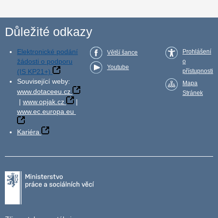
Důležité odkazy
Elektronické podání
Prohlášení
Větší šance
žádosti o podporu
o
Youtube
(IS KP21+)
přístupnosti
Související weby:
Mapa
www.dotaceeu.cz
Stránek
|
www.opjak.cz
|
www.ec.europa.eu
Kariéra