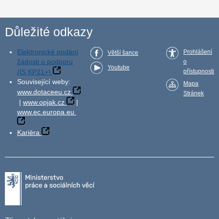
Důležité odkazy
Elektronické podání
Prohlášení
Větší šance
žádosti o podporu
o
Youtube
(IS KP21+)
přístupnosti
Související weby:
Mapa
www.dotaceeu.cz
Stránek
|
www.opjak.cz
|
www.ec.europa.eu
Kariéra