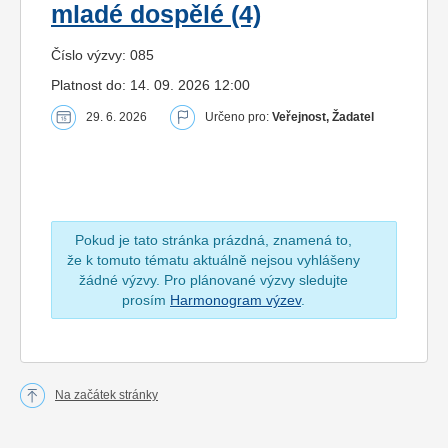
mladé dospělé (4)
Číslo výzvy: 085
Platnost do: 14. 09. 2026 12:00
29. 6. 2026
Určeno pro:
Veřejnost, Žadatel
Pokud je tato stránka prázdná, znamená to,
že k tomuto tématu aktuálně nejsou vyhlášeny
žádné výzvy. Pro plánované výzvy sledujte
prosím
Harmonogram výzev
.
Na začátek stránky