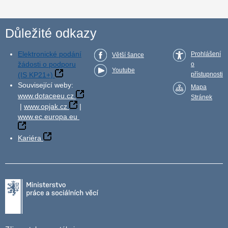
Důležité odkazy
Elektronické podání
Prohlášení
Větší šance
žádosti o podporu
o
Youtube
(IS KP21+)
přístupnosti
Související weby:
Mapa
www.dotaceeu.cz
Stránek
|
www.opjak.cz
|
www.ec.europa.eu
Kariéra