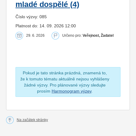
mladé dospělé (4)
Číslo výzvy: 085
Platnost do: 14. 09. 2026 12:00
29. 6. 2026
Určeno pro:
Veřejnost, Žadatel
Pokud je tato stránka prázdná, znamená to,
že k tomuto tématu aktuálně nejsou vyhlášeny
žádné výzvy. Pro plánované výzvy sledujte
prosím
Harmonogram výzev
.
Na začátek stránky