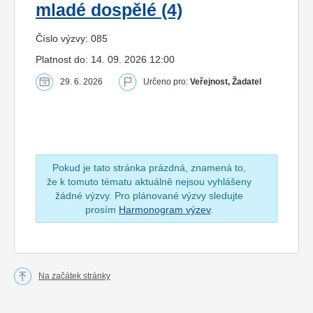
mladé dospělé (4)
Číslo výzvy: 085
Platnost do: 14. 09. 2026 12:00
29. 6. 2026
Určeno pro:
Veřejnost, Žadatel
Pokud je tato stránka prázdná, znamená to,
že k tomuto tématu aktuálně nejsou vyhlášeny
žádné výzvy. Pro plánované výzvy sledujte
prosím
Harmonogram výzev
.
Na začátek stránky