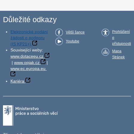
Důležité odkazy
Elektronické podání
Prohlášení
Větší šance
žádosti o podporu
o
Youtube
(IS KP21+)
přístupnosti
Související weby:
Mapa
www.dotaceeu.cz
Stránek
|
www.opjak.cz
|
www.ec.europa.eu
Kariéra