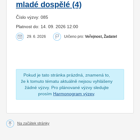
mladé dospělé (4)
Číslo výzvy: 085
Platnost do: 14. 09. 2026 12:00
29. 6. 2026
Určeno pro:
Veřejnost, Žadatel
Pokud je tato stránka prázdná, znamená to,
že k tomuto tématu aktuálně nejsou vyhlášeny
žádné výzvy. Pro plánované výzvy sledujte
prosím
Harmonogram výzev
.
Na začátek stránky