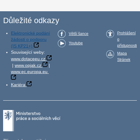
Důležité odkazy
Elektronické podání
Prohlášení
Větší šance
žádosti o podporu
o
Youtube
(IS KP21+)
přístupnosti
Související weby:
Mapa
www.dotaceeu.cz
Stránek
|
www.opjak.cz
|
www.ec.europa.eu
Kariéra