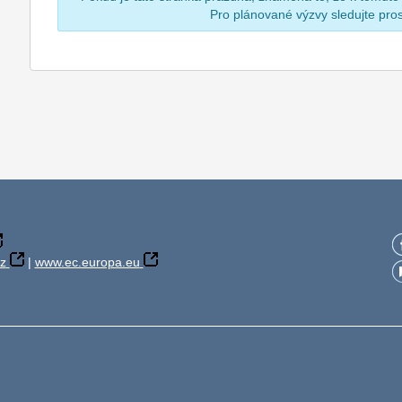
Pro plánované výzvy sledujte pr
z
|
www.ec.europa.eu