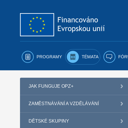
Přejít k obsahu
PROGRAMY
TÉMATA
FÓR
JAK FUNGUJE OPZ+
ZAMĚSTNÁVÁNÍ A VZDĚLÁVÁNÍ
DĚTSKÉ SKUPINY