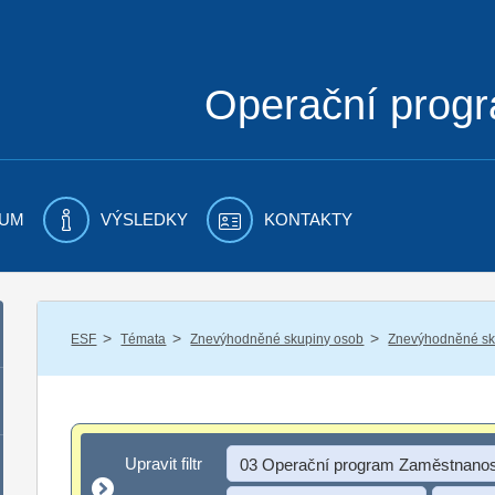
Operační prog
UM
VÝSLEDKY
KONTAKTY
/
/
/
ESF
Témata
Znevýhodněné skupiny osob
Znevýhodněné sku
Upravit filtr
Upravit filtr
03 Operační program Zaměstnanos