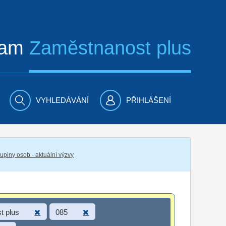
ram
Zaměstnanost plus
VYHLEDÁVÁNÍ
PŘIHLÁŠENÍ
piny osob - aktuální výzvy
t plus
085