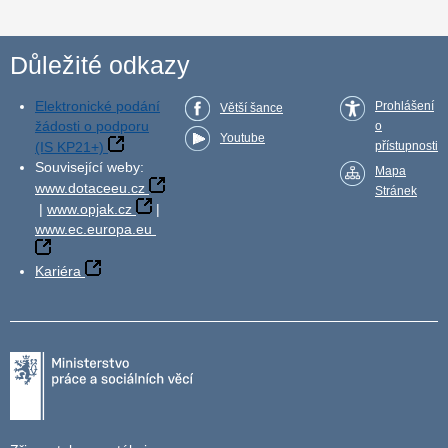
Důležité odkazy
Elektronické podání
Prohlášení
Větší šance
žádosti o podporu
o
Youtube
(IS KP21+)
přístupnosti
Související weby:
Mapa
www.dotaceeu.cz
Stránek
|
www.opjak.cz
|
www.ec.europa.eu
Kariéra