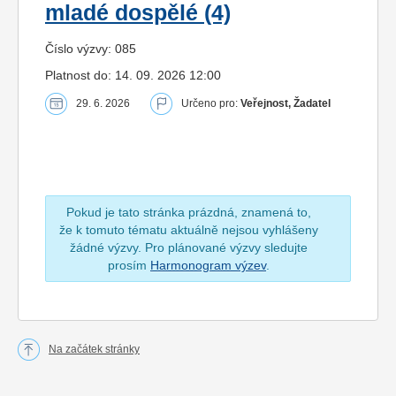
mladé dospělé (4)
Číslo výzvy: 085
Platnost do: 14. 09. 2026 12:00
29. 6. 2026
Určeno pro:
Veřejnost, Žadatel
Pokud je tato stránka prázdná, znamená to,
že k tomuto tématu aktuálně nejsou vyhlášeny
žádné výzvy. Pro plánované výzvy sledujte
prosím
Harmonogram výzev
.
Na začátek stránky