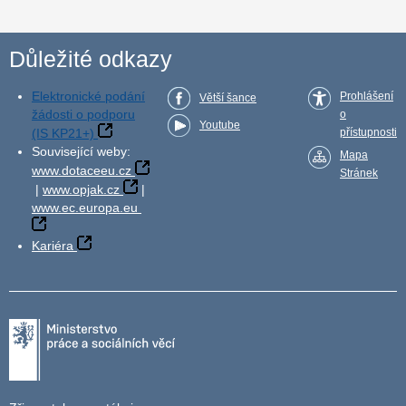
Důležité odkazy
Elektronické podání
Prohlášení
Větší šance
žádosti o podporu
o
Youtube
(IS KP21+)
přístupnosti
Související weby:
Mapa
www.dotaceeu.cz
Stránek
|
www.opjak.cz
|
www.ec.europa.eu
Kariéra