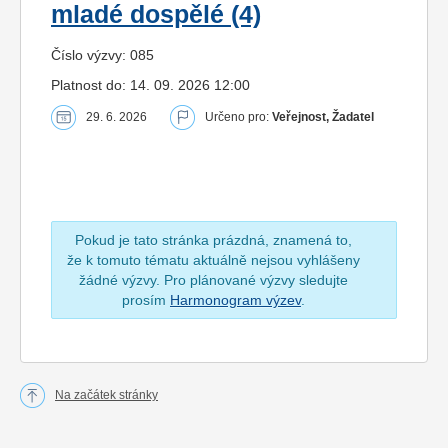
mladé dospělé (4)
Číslo výzvy: 085
Platnost do: 14. 09. 2026 12:00
29. 6. 2026
Určeno pro:
Veřejnost, Žadatel
Pokud je tato stránka prázdná, znamená to,
že k tomuto tématu aktuálně nejsou vyhlášeny
žádné výzvy. Pro plánované výzvy sledujte
prosím
Harmonogram výzev
.
Na začátek stránky