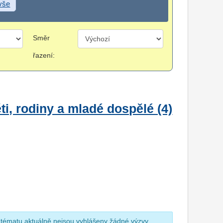
 vše
Směr
řazení:
i, rodiny a mladé dospělé (4)
 tématu aktuálně nejsou vyhlášeny žádné výzvy.