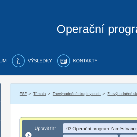
Operační prog
UM
VÝSLEDKY
KONTAKTY
/
/
/
ESF
Témata
Znevýhodněné skupiny osob
Znevýhodněné sku
Upravit filtr
Upravit filtr
03 Operační program Zaměstnanos