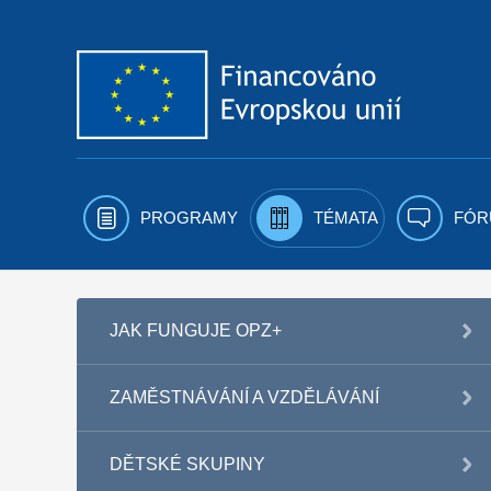
Přejít k obsahu
PROGRAMY
TÉMATA
FÓR
JAK FUNGUJE OPZ+
ZAMĚSTNÁVÁNÍ A VZDĚLÁVÁNÍ
DĚTSKÉ SKUPINY