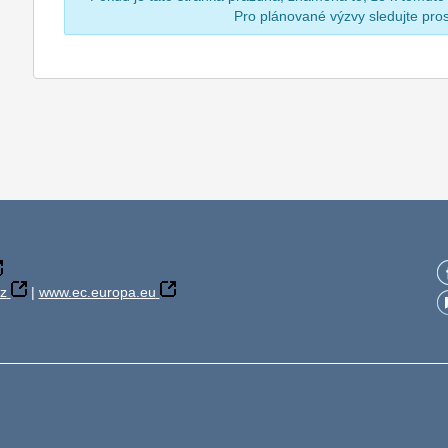
Pro plánované výzvy sledujte pr
z
|
www.ec.europa.eu