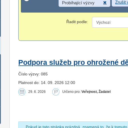
Zrušit
Probíhající výzvy
Řadit podle:
Podpora služeb pro ohrožené dět
Číslo výzvy: 085
Platnost do: 14. 09. 2026 12:00
29. 6. 2026
Určeno pro:
Veřejnost, Žadatel
Pokud je tato stránka prázdná, znamená to, že k tomuto