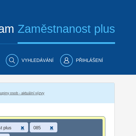
ram
Zaměstnanost plus
VYHLEDÁVÁNÍ
PŘIHLÁŠENÍ
piny osob - aktuální výzvy
t plus
085