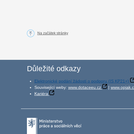
Na začátek stránky
Důležité odkazy
Elektronické podání žádosti o podporu (IS KP21+)
Související weby:
www.dotaceeu.cz
|
www.opjak.c
Kariéra