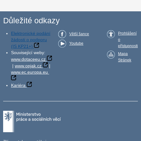
Důležité odkazy
Elektronické podání
Prohlášení
Větší šance
žádosti o podporu
o
Youtube
(IS KP21+)
přístupnosti
Související weby:
Mapa
www.dotaceeu.cz
Stránek
|
www.opjak.cz
|
www.ec.europa.eu
Kariéra