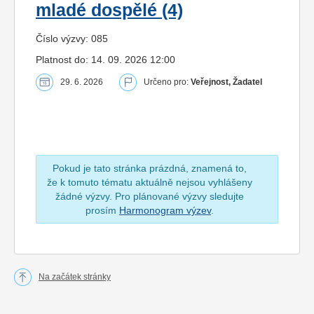
mladé dospělé (4)
Číslo výzvy: 085
Platnost do: 14. 09. 2026 12:00
29. 6. 2026
Určeno pro:
Veřejnost, Žadatel
Pokud je tato stránka prázdná, znamená to,
že k tomuto tématu aktuálně nejsou vyhlášeny
žádné výzvy. Pro plánované výzvy sledujte
prosím
Harmonogram výzev
.
Na začátek stránky