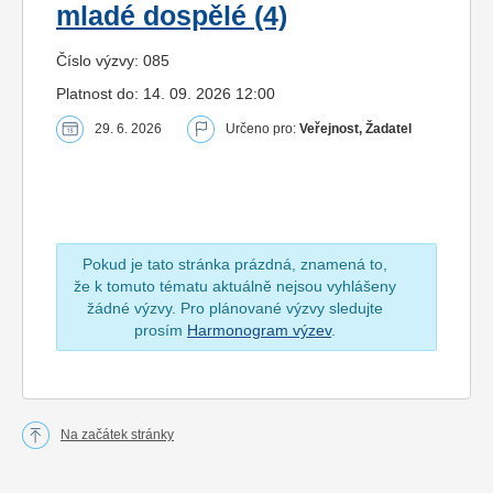
mladé dospělé (4)
Číslo výzvy: 085
Platnost do: 14. 09. 2026 12:00
29. 6. 2026
Určeno pro:
Veřejnost, Žadatel
Pokud je tato stránka prázdná, znamená to,
že k tomuto tématu aktuálně nejsou vyhlášeny
žádné výzvy. Pro plánované výzvy sledujte
prosím
Harmonogram výzev
.
Na začátek stránky