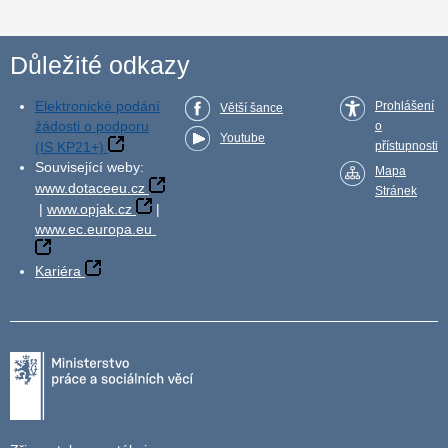
Důležité odkazy
Elektronické podání
Prohlášení
Větší šance
žádosti o podporu
o
Youtube
(IS KP21+)
přístupnosti
Související weby:
Mapa
www.dotaceeu.cz
Stránek
|
www.opjak.cz
|
www.ec.europa.eu
Kariéra