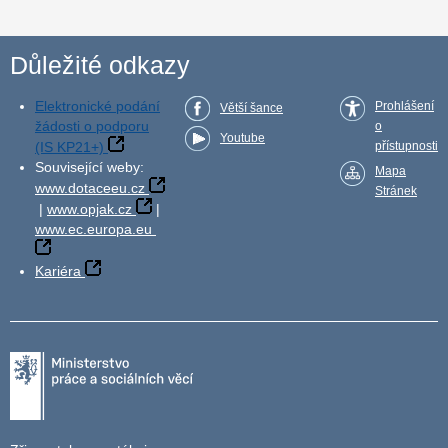
Důležité odkazy
Elektronické podání
Prohlášení
Větší šance
žádosti o podporu
o
Youtube
(IS KP21+)
přístupnosti
Související weby:
Mapa
www.dotaceeu.cz
Stránek
|
www.opjak.cz
|
www.ec.europa.eu
Kariéra