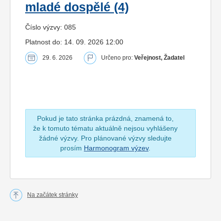
mladé dospělé (4)
Číslo výzvy: 085
Platnost do: 14. 09. 2026 12:00
29. 6. 2026
Určeno pro:
Veřejnost, Žadatel
Pokud je tato stránka prázdná, znamená to,
že k tomuto tématu aktuálně nejsou vyhlášeny
žádné výzvy. Pro plánované výzvy sledujte
prosím
Harmonogram výzev
.
Na začátek stránky