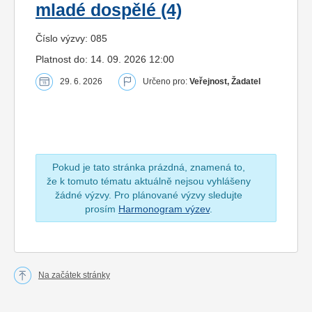
mladé dospělé (4)
Číslo výzvy: 085
Platnost do: 14. 09. 2026 12:00
29. 6. 2026
Určeno pro:
Veřejnost, Žadatel
Pokud je tato stránka prázdná, znamená to,
že k tomuto tématu aktuálně nejsou vyhlášeny
žádné výzvy. Pro plánované výzvy sledujte
prosím
Harmonogram výzev
.
Na začátek stránky