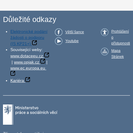
Důležité odkazy
Elektronické podání
Prohlášení
Větší šance
žádosti o podporu
o
Youtube
(IS KP21+)
přístupnosti
Související weby:
Mapa
www.dotaceeu.cz
Stránek
|
www.opjak.cz
|
www.ec.europa.eu
Kariéra