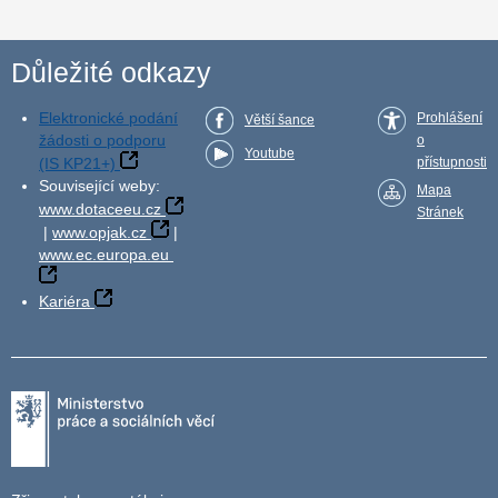
Důležité odkazy
Elektronické podání
Prohlášení
Větší šance
žádosti o podporu
o
Youtube
(IS KP21+)
přístupnosti
Související weby:
Mapa
www.dotaceeu.cz
Stránek
|
www.opjak.cz
|
www.ec.europa.eu
Kariéra