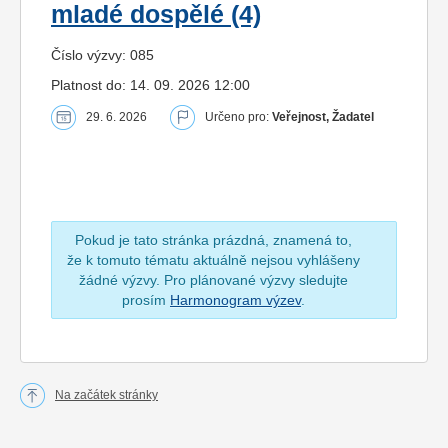
mladé dospělé (4)
Číslo výzvy: 085
Platnost do: 14. 09. 2026 12:00
29. 6. 2026
Určeno pro:
Veřejnost, Žadatel
Pokud je tato stránka prázdná, znamená to,
že k tomuto tématu aktuálně nejsou vyhlášeny
žádné výzvy. Pro plánované výzvy sledujte
prosím
Harmonogram výzev
.
Na začátek stránky