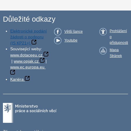
Důležité odkazy
Elektronické podání
Prohlášení
Větší šance
žádosti o podporu
o
Youtube
(IS KP21+)
přístupnosti
Související weby:
Mapa
www.dotaceeu.cz
Stránek
|
www.opjak.cz
|
www.ec.europa.eu
Kariéra