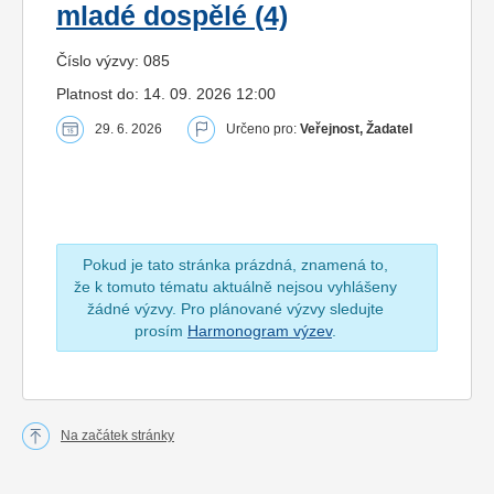
mladé dospělé (4)
Číslo výzvy: 085
Platnost do: 14. 09. 2026 12:00
29. 6. 2026
Určeno pro:
Veřejnost, Žadatel
Pokud je tato stránka prázdná, znamená to,
že k tomuto tématu aktuálně nejsou vyhlášeny
žádné výzvy. Pro plánované výzvy sledujte
prosím
Harmonogram výzev
.
Na začátek stránky