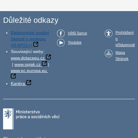
Důležité odkazy
Elektronické podání
Prohlášení
Větší šance
žádosti o podporu
o
Youtube
(IS KP21+)
přístupnosti
Související weby:
Mapa
www.dotaceeu.cz
Stránek
|
www.opjak.cz
|
www.ec.europa.eu
Kariéra