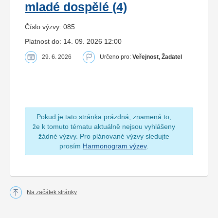
mladé dospělé (4)
Číslo výzvy: 085
Platnost do: 14. 09. 2026 12:00
29. 6. 2026
Určeno pro:
Veřejnost, Žadatel
Pokud je tato stránka prázdná, znamená to,
že k tomuto tématu aktuálně nejsou vyhlášeny
žádné výzvy. Pro plánované výzvy sledujte
prosím
Harmonogram výzev
.
Na začátek stránky