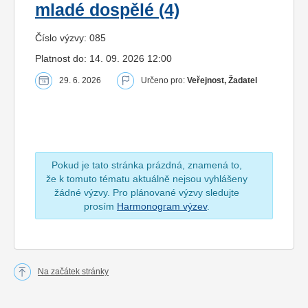
mladé dospělé (4)
Číslo výzvy: 085
Platnost do: 14. 09. 2026 12:00
29. 6. 2026
Určeno pro:
Veřejnost, Žadatel
Pokud je tato stránka prázdná, znamená to,
že k tomuto tématu aktuálně nejsou vyhlášeny
žádné výzvy. Pro plánované výzvy sledujte
prosím
Harmonogram výzev
.
Na začátek stránky