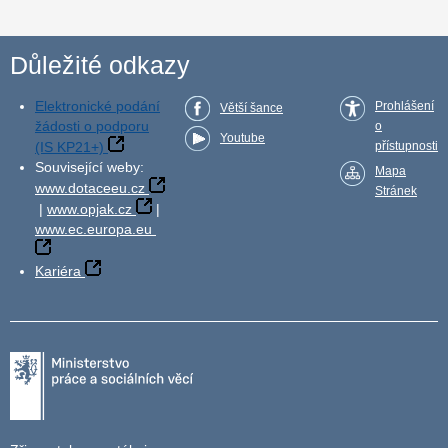
Důležité odkazy
Elektronické podání
Prohlášení
Větší šance
žádosti o podporu
o
Youtube
(IS KP21+)
přístupnosti
Související weby:
Mapa
www.dotaceeu.cz
Stránek
|
www.opjak.cz
|
www.ec.europa.eu
Kariéra