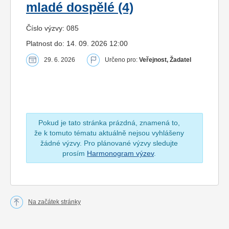
mladé dospělé (4)
Číslo výzvy: 085
Platnost do: 14. 09. 2026 12:00
29. 6. 2026
Určeno pro:
Veřejnost, Žadatel
Pokud je tato stránka prázdná, znamená to,
že k tomuto tématu aktuálně nejsou vyhlášeny
žádné výzvy. Pro plánované výzvy sledujte
prosím
Harmonogram výzev
.
Na začátek stránky