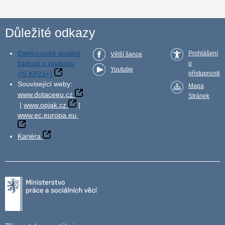
Důležité odkazy
Elektronické podání
Prohlášení
Větší šance
žádosti o podporu
o
Youtube
(IS KP21+)
přístupnosti
Související weby:
Mapa
www.dotaceeu.cz
Stránek
|
www.opjak.cz
|
www.ec.europa.eu
Kariéra