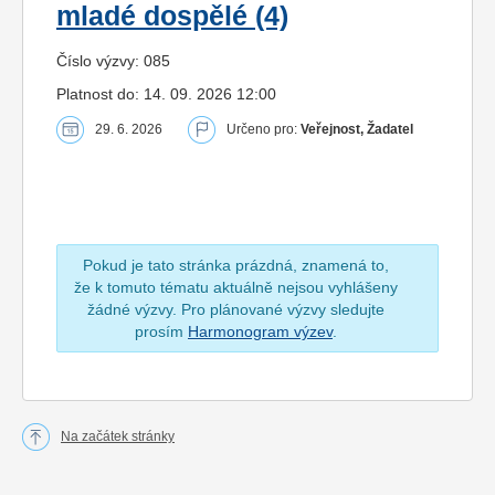
mladé dospělé (4)
Číslo výzvy: 085
Platnost do: 14. 09. 2026 12:00
29. 6. 2026
Určeno pro:
Veřejnost, Žadatel
Pokud je tato stránka prázdná, znamená to,
že k tomuto tématu aktuálně nejsou vyhlášeny
žádné výzvy. Pro plánované výzvy sledujte
prosím
Harmonogram výzev
.
Na začátek stránky