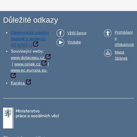
Důležité odkazy
Elektronické podání
Prohlášení
Větší šance
žádosti o podporu
o
Youtube
(IS KP21+)
přístupnosti
Související weby:
Mapa
www.dotaceeu.cz
Stránek
|
www.opjak.cz
|
www.ec.europa.eu
Kariéra