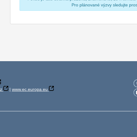
Pro plánované výzvy sledujte pr
z
|
www.ec.europa.eu