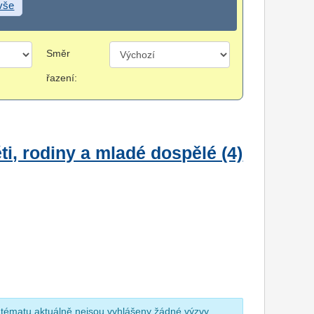
 vše
Směr
řazení:
i, rodiny a mladé dospělé (4)
 tématu aktuálně nejsou vyhlášeny žádné výzvy.