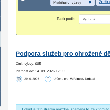
Zrušit
Probíhající výzvy
Řadit podle:
Podpora služeb pro ohrožené dět
Číslo výzvy: 085
Platnost do: 14. 09. 2026 12:00
29. 6. 2026
Určeno pro:
Veřejnost, Žadatel
Pokud je tato stránka prázdná, znamená to, že k tomuto