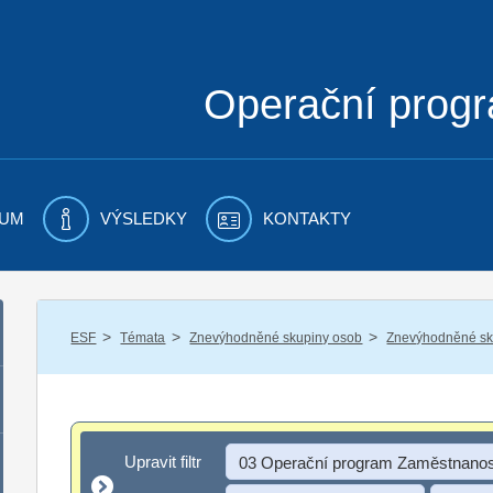
Operační prog
UM
VÝSLEDKY
KONTAKTY
/
/
/
ESF
Témata
Znevýhodněné skupiny osob
Znevýhodněné sku
Upravit filtr
Upravit filtr
03 Operační program Zaměstnanos