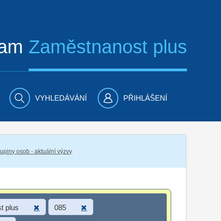
ram
Zaměstnanost plus
VYHLEDÁVÁNÍ
PŘIHLÁŠENÍ
piny osob - aktuální výzvy
t plus
085