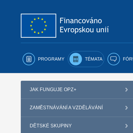
Přejít k obsahu
PROGRAMY
TÉMATA
FÓR
JAK FUNGUJE OPZ+
ZAMĚSTNÁVÁNÍ A VZDĚLÁVÁNÍ
DĚTSKÉ SKUPINY