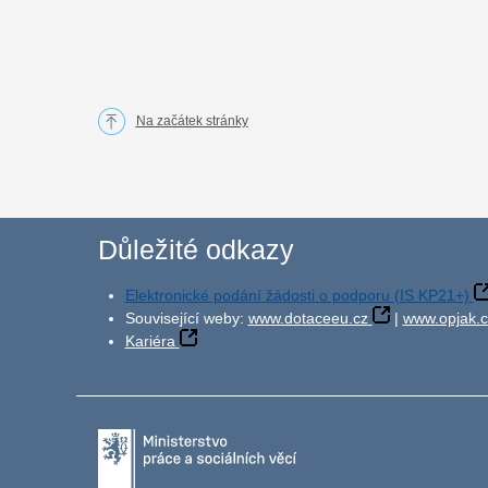
Na začátek stránky
Důležité odkazy
Elektronické podání žádosti o podporu (IS KP21+)
Související weby:
www.dotaceeu.cz
|
www.opjak.c
Kariéra